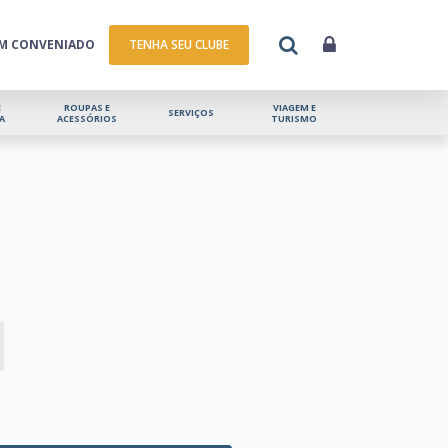
UM CONVENIADO
TENHA SEU CLUBE
E
ROUPAS E
VIAGEM E
SERVIÇOS
A
ACESSÓRIOS
TURISMO